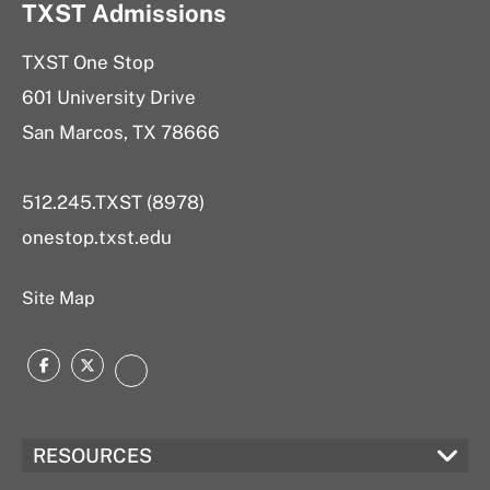
TXST Admissions
TXST One Stop
601 University Drive
San Marcos, TX 78666
512.245.TXST (8978)
onestop.txst.edu
Site Map
Facebook
Twitter
Instagram
RESOURCES